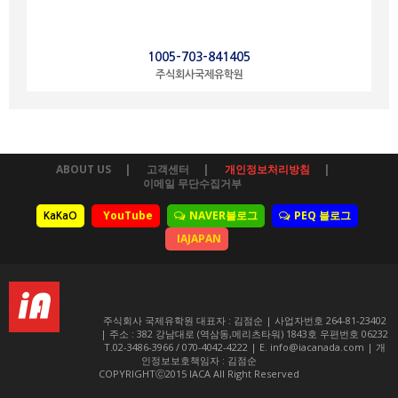
1005-703-841405
주식회사국제유학원
ABOUT US
고객센터
개인정보처리방침
이메일 무단수집거부
YouTube
NAVER블로그
PEQ 블로그
KaKaO
IAJAPAN
주식회사 국제유학원 대표자 : 김점순 | 사업자번호 264-81-23402
| 주소 : 382 강남대로 (역삼동,메리츠타워) 1843호 우편번호 06232
T.02-3486-3966 / 070-4042-4222 | E. info@iacanada.com | 개
인정보보호책임자 : 김점순
COPYRIGHTⓒ2015 IACA All Right Reserved