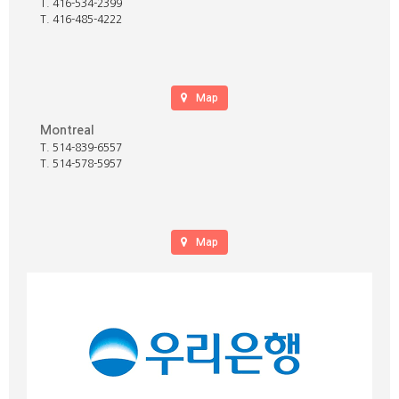
T. 416-534-2399
T. 416-485-4222
Map
Montreal
T. 514-839-6557
T. 514-578-5957
Map